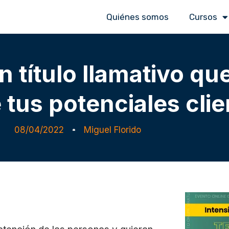
Quiénes somos
Cursos
título llamativo que
 tus potenciales cli
08/04/2022
Miguel Florido
vo que capte la atención de tus