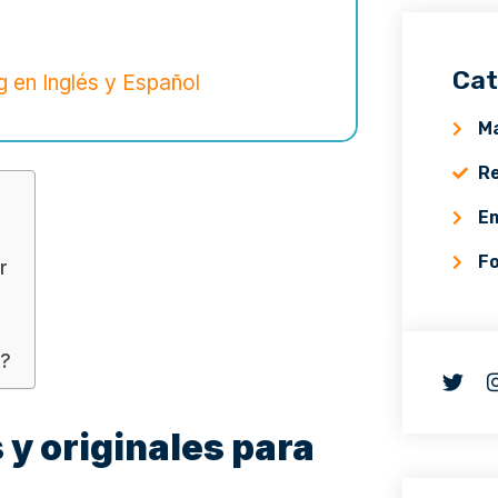
Cat
 en Inglés y Español
Ma
Re
E
F
r
o?
 y originales para