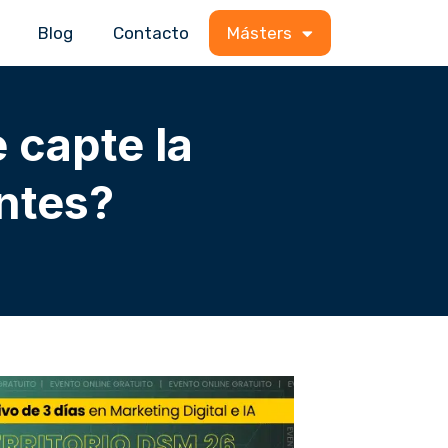
Blog
Contacto
Másters
 capte la
entes?