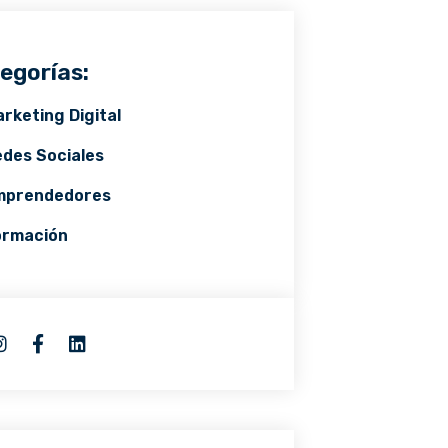
egorías:
rketing Digital
des Sociales
mprendedores
ormación