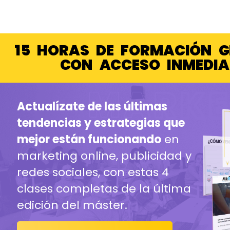
15 HORAS DE FORMACIÓN 
CON ACCESO INMEDI
Actualízate de las últimas
tendencias y estrategias que
mejor están funcionando
en
marketing online, publicidad y
redes sociales, con estas 4
clases completas de la última
edición del máster.