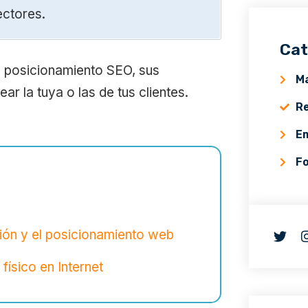
ectores.
Cat
de posicionamiento SEO, sus
Ma
ar la tuya o las de tus clientes.
Re
E
F
ión y el posicionamiento web
ísico en Internet