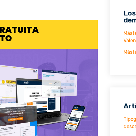
Los
dem
GRATUITA
Máste
ATO
Valen
Máste
Art
Tipog
desc