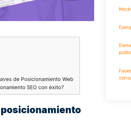
Mocku
Ejemp
Elem
publi
Fases
cons
Claves de Posicionamiento Web
ionamiento SEO con éxito?
e posicionamiento