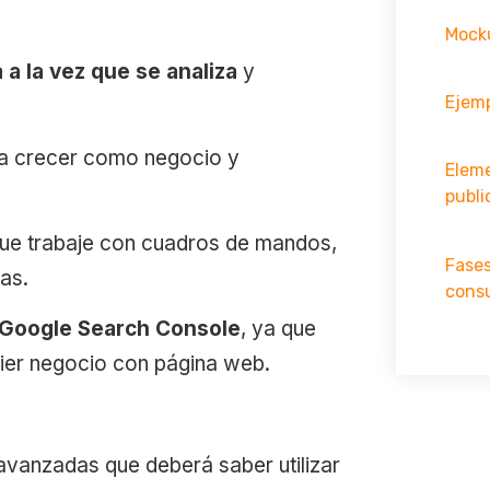
Mocku
a a la vez que se analiza
y
Ejemp
ra crecer como negocio y
Elem
publi
ue trabaje con cuadros de mandos,
Fases
as.
cons
 Google Search Console
, ya que
uier negocio con página web.
avanzadas que deberá saber utilizar