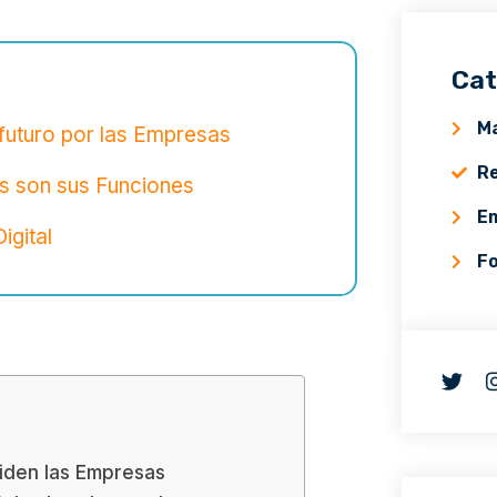
Cat
Ma
futuro por las Empresas
Re
es son sus Funciones
E
igital
F
piden las Empresas