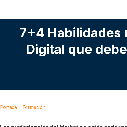
7+4 Habilidades
Digital que debe
Portada
»
Formación
»
7+4 Habilidades más demandadas en
buen profesional del Marketing