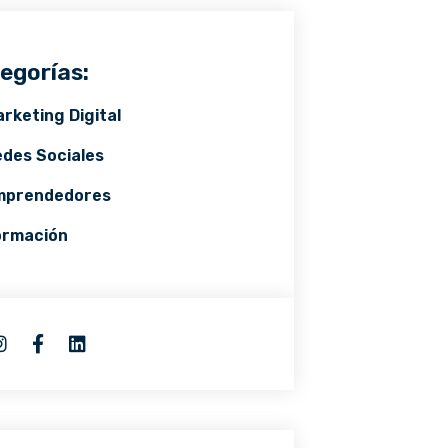
egorías:
rketing Digital
des Sociales
mprendedores
ormación