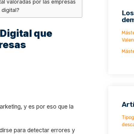
ital valoradas por las empresas
digital?
Los
dem
Digital que
Máste
Valen
presas
Máste
Art
rketing, y es por eso que la
Tipog
desc
irse para detectar errores y