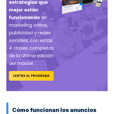
estrategias que
mejor están
funcionando
en
marketing online,
publicidad y redes
sociales, con estas
4 clases completas
de la última edición
del máster.
ENTRA AL PROGRAMA
Cómo funcionan los anuncios