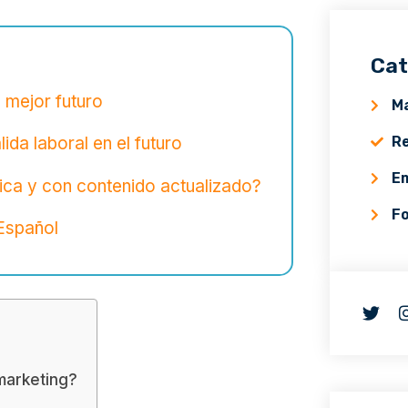
Cat
 mejor futuro
Ma
Re
ida laboral en el futuro
E
tica y con contenido actualizado?
F
 Español
marketing?