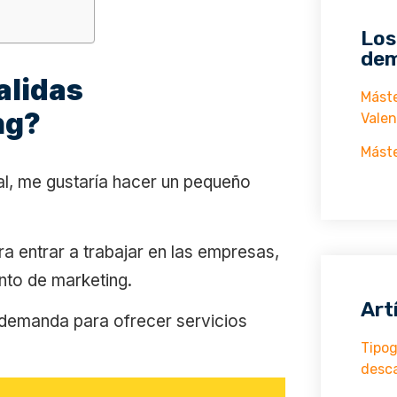
Los
dem
alidas
Máste
ng?
Valen
Máste
tal, me gustaría hacer un pequeño
entrar a trabajar en las empresas,
nto de marketing.
Art
n demanda para ofrecer servicios
Tipog
desc