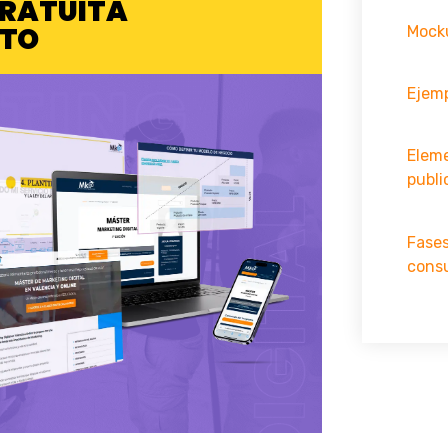
GRATUITA
ATO
Mocku
Ejemp
Elem
publi
Fases
cons