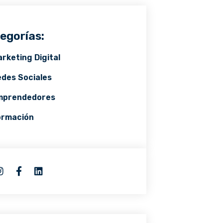
egorías:
rketing Digital
des Sociales
mprendedores
ormación