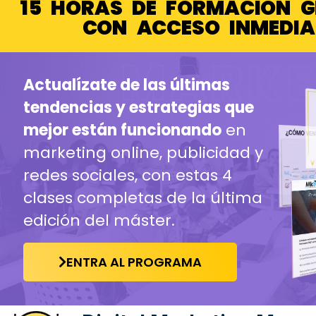
15 HORAS DE FORMACIÓN 
CON ACCESO INMEDI
Actualízate de las últimas
tendencias y estrategias que
mejor están funcionando
en
marketing online, publicidad y
redes sociales, con estas 4
clases completas de la última
edición del máster.
ENTRA AL PROGRAMA