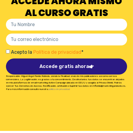
ACCEDE AHORA MISMO
AL CURSO GRATIS
Acepto la
Política de privacidad
*
Accede gratis ahora
Responsable: Miguel Ángel Florido Robledo, siendo la Finalidad; envío de mis publicaciones así como correos
comerciales. La Legitimación; es gracias a tu consentimiento. Destinatarios: tus datos se encuentran alojados
en mis plataformas de email marketing Active Campaign ubicada en EEUU y acogida al Privacy Shield. Podrás
ejercer Tus Derechos de Acceso, Rectificación, Limitación o Suprimir tus datos en mflorido@marketingandweb.es.
Para más información consulte nuestra
política de privacidad