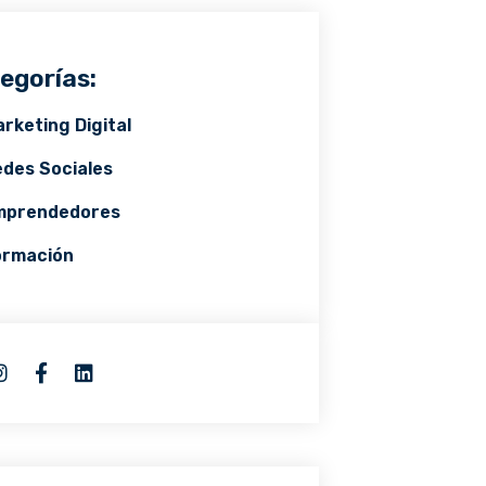
egorías:
rketing Digital
des Sociales
mprendedores
ormación