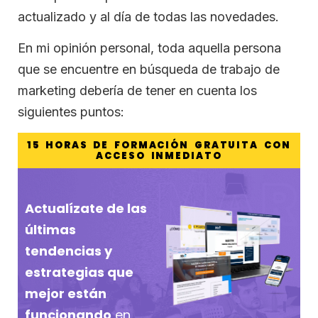
actualizado y al día de todas las novedades.
En mi opinión personal, toda aquella persona
que se encuentre en búsqueda de trabajo de
marketing debería de tener en cuenta los
siguientes puntos:
15 HORAS DE FORMACIÓN GRATUITA CON
ACCESO INMEDIATO
Actualízate de las
últimas
tendencias y
estrategias que
mejor están
funcionando
en