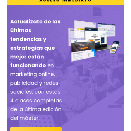
ACCESO INMEDIATO
Actualízate de las
últimas
tendencias y
estrategias que
mejor están
funcionando
en
marketing online,
publicidad y redes
sociales, con estas
4 clases completas
de la última edición
del máster.