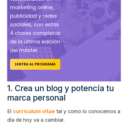
marketing online,
publicidad y redes
sociales, con estas
4 clases completas
de la última edición
del máster.
ENTRA AL PROGRAMA
1. Crea un blog y potencia tu
marca personal
El
currículum vitae
tal y como lo conocemos a
día de hoy va a cambiar.