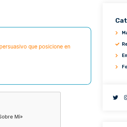
Cat
Ma
Re
persuasivo que posicione en
E
F
«Sobre Mí»