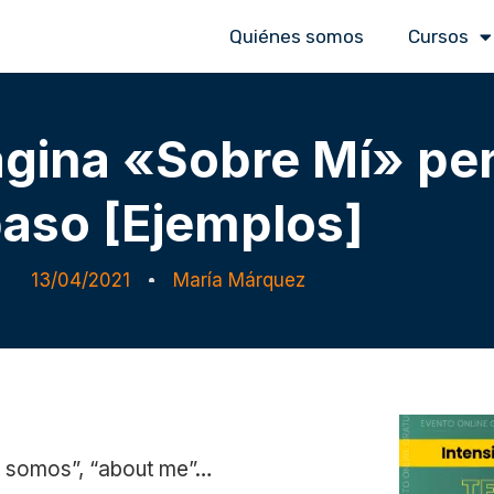
Quiénes somos
Cursos
ágina «Sobre Mí» pe
aso [Ejemplos]
13/04/2021
María Márquez
re Mí» perfecta paso a paso [Ejemplos]
es somos”, “about me”…