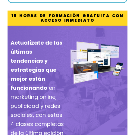
15 HORAS DE FORMACIÓN GRATUITA CON
ACCESO INMEDIATO
Actualízate de las
últimas
tendencias y
estrategias que
mejor están
funcionando
en
marketing online,
publicidad y redes
sociales, con estas
4 clases completas
de la última edición